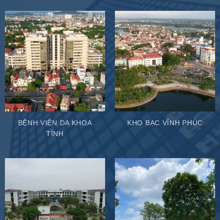
BỆNH VIỆN DA KHOA
KHO BẠC VĨNH PHÚC
TỈNH