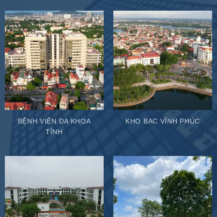
BỆNH VIỆN DA KHOA
KHO BẠC VĨNH PHÚC
TỈNH