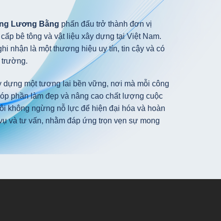
ựng Lương Bằng
phấn đấu trở thành đơn vị
cấp bê tông và vật liệu xây dựng tại Việt Nam.
 nhận là một thương hiệu uy tín, tin cậy và có
 trường.
y dựng một tương lai bền vững, nơi mà mỗi công
 góp phần làm đẹp và nâng cao chất lượng cuộc
ôi không ngừng nỗ lực để hiện đại hóa và hoàn
h vụ và tư vấn, nhằm đáp ứng trọn vẹn sự mong