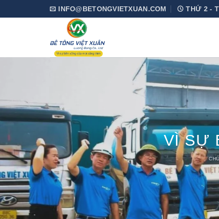
Skip
INFO@BETONGVIETXUAN.COM
THỨ 2 - T
to
content
VÌ SỰ
CH