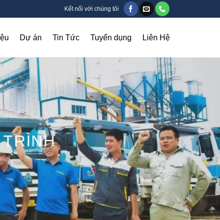
Kết nối với chúng tôi
iệu
Dự án
Tin Tức
Tuyển dụng
Liên Hệ
 TRÌNH
ÀNG