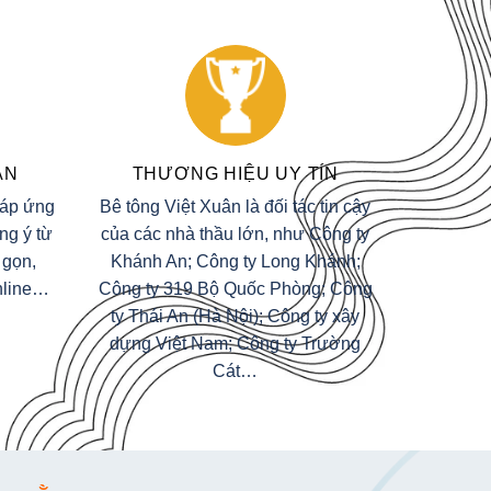
ẢN
THƯƠNG HIỆU UY TÍN
đáp ứng
Bê tông Việt Xuân là đối tác tin cậy
ng ý từ
của các nhà thầu lớn, như Công ty
 gọn,
Khánh An; Công ty Long Khánh;
Online…
Công ty 319 Bộ Quốc Phòng; Công
ty Thái An (Hà Nội); Công ty xây
dựng Việt Nam; Công ty Trường
Cát…