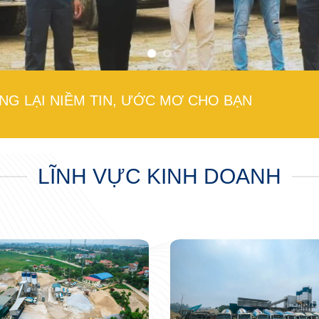
NG LẠI NIỀM TIN, ƯỚC MƠ CHO BẠN
LĨNH VỰC KINH DOANH