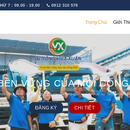
HỨ 7 : 09.00 - 19.00
0912 310 578
Trang Chủ
Giới Th
 BỀN VỮNG CỦA MỌI CÔNG
ÚNG TÔI XÂY DỰNG NHỮNG TIÊU CHUẨN CAO CẤP NHẤT PHỤC VỤ CHO KHÁCH H
ĐĂNG KÝ
CHI TIẾT