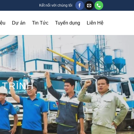
Kết nối với chúng tôi
iệu
Dự án
Tin Tức
Tuyển dụng
Liên Hệ
CHÚNG TÔI XÂY DỰNG NHỮNG TIÊU CHUẨN CAO CẤP NHẤT PHỤC VỤ CHO KHÁCH HÀNG
ĐĂNG KÝ
CHI TIẾT