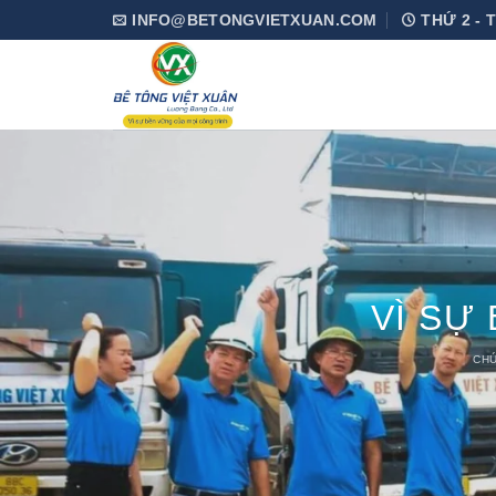
Skip
INFO@BETONGVIETXUAN.COM
THỨ 2 - T
to
content
NG TRÌNH
HÀNG