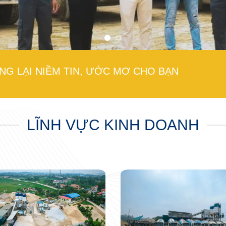
NG LẠI NIỀM TIN, ƯỚC MƠ CHO BẠN
LĨNH VỰC KINH DOANH