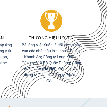
ẢN
THƯƠNG HIỆU UY TÍN
đáp ứng
Bê tông Việt Xuân là đối tác tin cậy
ng ý từ
của các nhà thầu lớn, như Công ty
 gọn,
Khánh An; Công ty Long Khánh;
Online…
Công ty 319 Bộ Quốc Phòng; Công
ty Thái An (Hà Nội); Công ty xây
dựng Việt Nam; Công ty Trường
Cát…