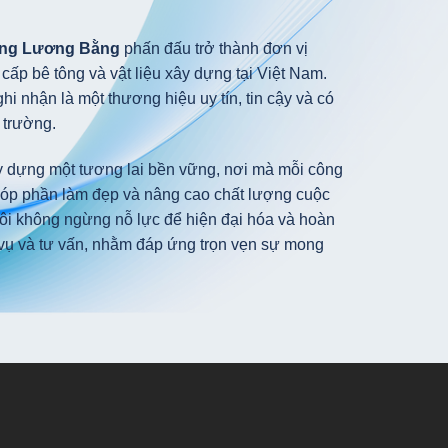
ựng Lương Bằng
phấn đấu trở thành đơn vị
cấp bê tông và vật liệu xây dựng tại Việt Nam.
 nhận là một thương hiệu uy tín, tin cậy và có
 trường.
y dựng một tương lai bền vững, nơi mà mỗi công
 góp phần làm đẹp và nâng cao chất lượng cuộc
ôi không ngừng nỗ lực để hiện đại hóa và hoàn
h vụ và tư vấn, nhằm đáp ứng trọn vẹn sự mong