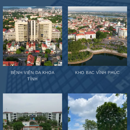
BỆNH VIỆN DA KHOA
KHO BẠC VĨNH PHÚC
TỈNH