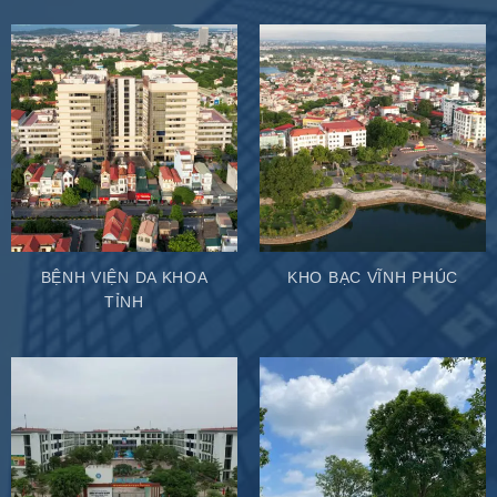
BỆNH VIỆN DA KHOA
KHO BẠC VĨNH PHÚC
TỈNH