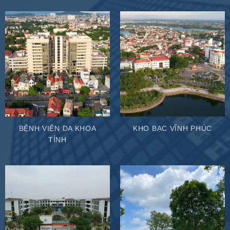
BỆNH VIỆN DA KHOA
KHO BẠC VĨNH PHÚC
TỈNH