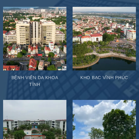
BỆNH VIỆN DA KHOA
KHO BẠC VĨNH PHÚC
TỈNH